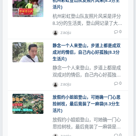
杭州彩虹登山队友照片风采(8.3分生
活片)
杭州彩虹登山队友照片风采是评分
8.3分的生活类，登山网记录了大量
登山视频、登山教程和登山记录
0
zaoju
片。
静念一个人来登山，步道上都是成双
成对的情侣，自己内心好孤独(8.3分
生活片)
静念一个人来登山，步道上都是成
双成对的情侣，自己内心好孤独是
评分8.3分的生活类，登山网记录了
0
zaoju
大量登山视频、登山教程和登山记
录片。
放假约小姐姐登山，可她确一门心思
捡树枝，最后竟装了一麻袋(8.3分生
活片)
放假约小姐姐登山，可她确一门心
思捡树枝，最后竟装了一麻袋是评
分8.3分的生活类，登山网记录了大
0
zaoju