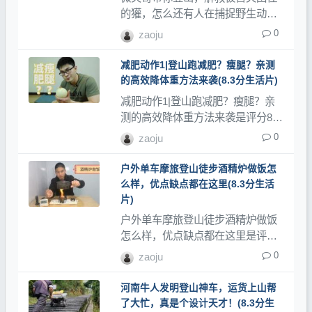
的獾，怎么还有人在捕捉野生动物
是评分8.3分的生活类，登山网记录
0
zaoju
了大量登山视频、登山教程和登山
记录片。
减肥动作1|登山跑减肥？瘦腿？亲测
的高效降体重方法来袭(8.3分生活片)
减肥动作1|登山跑减肥？瘦腿？亲
测的高效降体重方法来袭是评分8.3
分的生活类，登山网记录了大量登
0
zaoju
山视频、登山教程和登山记录片。
户外单车摩旅登山徒步酒精炉做饭怎
么样，优点缺点都在这里(8.3分生活
片)
户外单车摩旅登山徒步酒精炉做饭
怎么样，优点缺点都在这里是评分
8.3分的生活类，登山网记录了大量
0
zaoju
登山视频、登山教程和登山记录
片。
河南牛人发明登山神车，运货上山帮
了大忙，真是个设计天才！(8.3分生