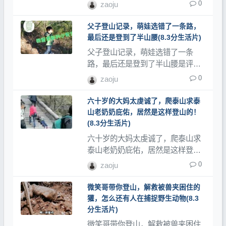
秘密是评分8.3分的生活类，登山网
0
zaoju
记录了大量登山视频、登山教程和
登山记录片。
父子登山记录，萌娃选错了一条路，
最后还是登到了半山腰(8.3分生活片)
父子登山记录，萌娃选错了一条
路，最后还是登到了半山腰是评分
8.3分的生活类，登山网记录了大量
0
zaoju
登山视频、登山教程和登山记录
片。
六十岁的大妈太虔诚了，爬泰山求泰
山老奶奶庇佑，居然是这样登山的！
(8.3分生活片)
六十岁的大妈太虔诚了，爬泰山求
泰山老奶奶庇佑，居然是这样登山
的！是评分8.3分的生活类，登山网
0
zaoju
记录了大量登山视频、登山教程和
登山记录片。
微笑哥带你登山，解救被兽夹困住的
獾，怎么还有人在捕捉野生动物(8.3
分生活片)
微笑哥带你登山，解救被兽夹困住