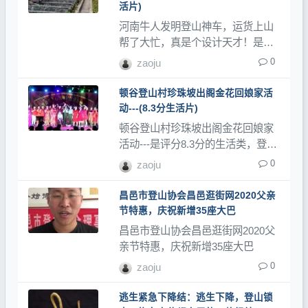
活片)
河南牛人发明登山神车，运货上山
帮了大忙，真是个设计天才！是评
分8.3分的生活类，登山网记录了大
0
zaoju
量登山视频、登山教程和登山记录
片。
顿谷登山村珍珠坡出阁金花回娘家活
动---(8.3分生活片)
顿谷登山村珍珠坡出阁金花回娘家
活动---是评分8.3分的生活类，登山
网记录了大量登山视频、登山教程
0
zaoju
和登山记录片。
昌邑市登山协会昌邑逛街网2020父亲
节特惠，庆祝新增35座大巴
昌邑市登山协会昌邑逛街网2020父
亲节特惠，庆祝新增35座大巴
0
zaoju
逃生紧急下降结：逃生下降，登山锁