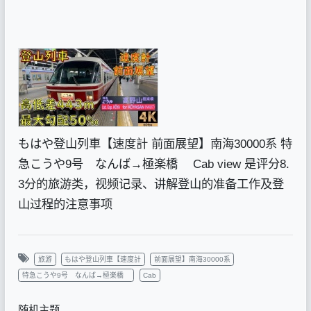
もはや登山列車【速度計 前面展望】南海30000系 特
急こうや9号 なんば→極楽橋 Cab view 是评分8.
3分的旅游类，视频记录、讲解登山的准备工作及登
山过程的注意事项
旅游
もはや登山列車【速度計
前面展望】南海30000系
特急こうや9号 なんば→極楽橋
Cab
随机主题