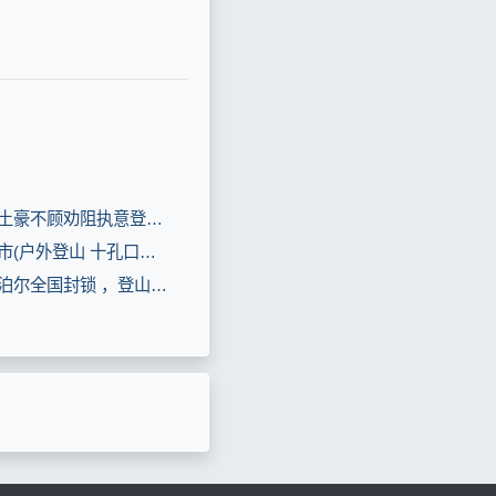
垂直极限：土豪不顾劝阻执意登山，雪崩来临那一刻，后悔都来不及(8.3分电影片)
斯卡布罗集市(户外登山 十孔口琴）(8.3分音乐片)
为了防疫尼泊尔全国封锁 ，登山者被困喜马拉雅山！(8.3分资讯片)