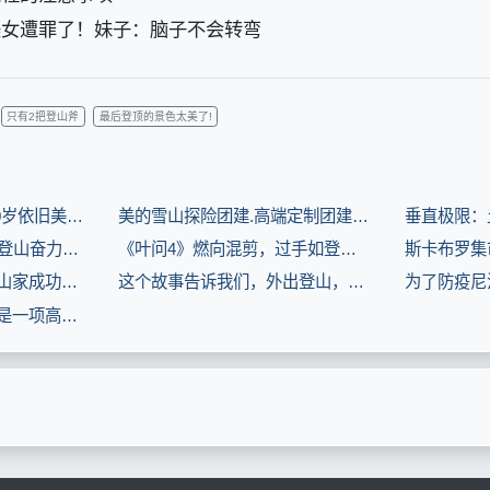
美女遭罪了！妹子：脑子不会转弯
只有2把登山斧
最后登顶的景色太美了!
隋棠晒新年登山美照 40岁依旧美如少女(8.3分娱乐片)
美的雪山探险团建.高端定制团建.登山团建.领导力团建(8.3分生活片)
60帧：杨光被告知不能登山奋力争取(8.3分电影片)
《叶问4》燃向混剪，过手如登山，一步一重天(8.3分电影片)
【哇哈哦哦】加拿大登山家成功攀登尼亚加拉冰冻瀑布(8.3分体育片)
这个故事告诉我们，外出登山，一定要带把削铁如泥的刀！(8.3分娱乐片)
登山是贵族运动，登山是一项高危项目，中国登珠峰绕不开圣山(8.3分纪录片片)